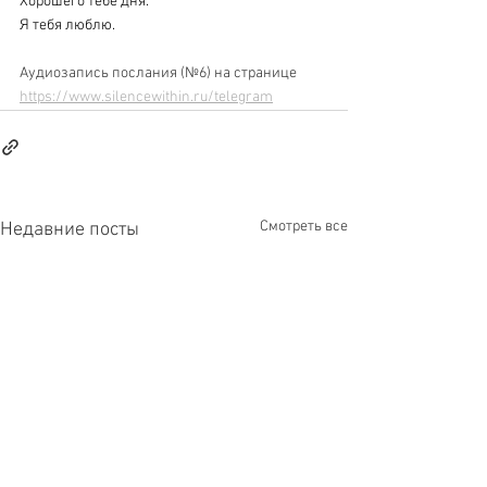
Хорошего тебе дня.
Я тебя люблю. 
Аудиозапись послания (№6) на странице
https://www.silencewithin.ru/telegram
Смотреть все
Недавние посты