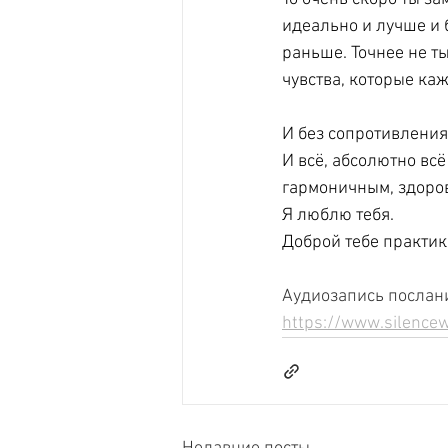
идеально и лучше и б
раньше. Точнее не т
чувства, которые ка
И без сопротивления
И всё, абсолютно вс
гармоничным, здоров
Я люблю тебя.
Доброй тебе практик
Аудиозапись послани
https://www.silencew