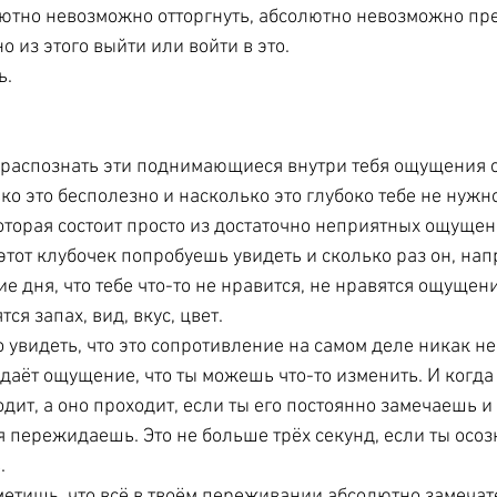
лютно невозможно отторгнуть, абсолютно невозможно пре
 из этого выйти или войти в это. 
ь. 
 распознать эти поднимающиеся внутри тебя ощущения 
о это бесполезно и насколько это глубоко тебе не нужно.
оторая состоит просто из достаточно неприятных ощущен
этот клубочек попробуешь увидеть и сколько раз он, нап
е дня, что тебе что-то не нравится, не нравятся ощущени
я запах, вид, вкус, цвет. 
 увидеть, что это сопротивление на самом деле никак не
даёт ощущение, что ты можешь что-то изменить. И когда 
ит, а оно проходит, если ты его постоянно замечаешь и 
я пережидаешь. Это не больше трёх секунд, если ты осоз
. 
аметишь, что всё в твоём переживании абсолютно замечат