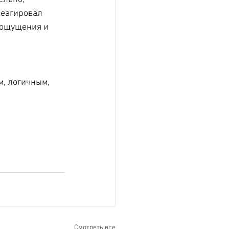
реагировал 
 ощущения и 
м, логичным, 
Смотреть все