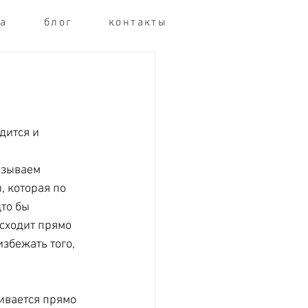
га
блог
контакты
дится и 
азываем 
 которая по 
то бы 
сходит прямо 
збежать того, 
ивается прямо 