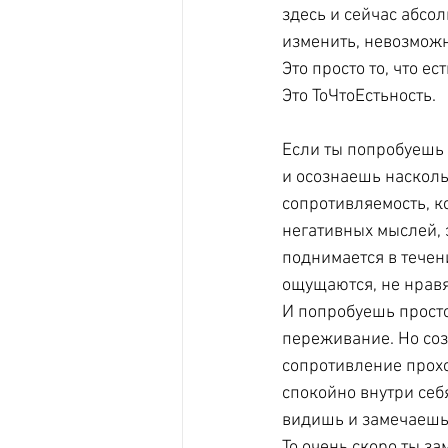
здесь и сейчас абсо
изменить, невозможно
Это просто то, что ест
Это ТоЧтоЕстьность.
Если ты попробуешь
и осознаешь наскольк
сопротивляемость, к
негативных мыслей, 
поднимается в течени
ощущаются, не нравятс
И попробуешь просто
переживание. Но соз
сопротивление проход
спокойно внутри себ
видишь и замечаешь
То очень скоро ты з