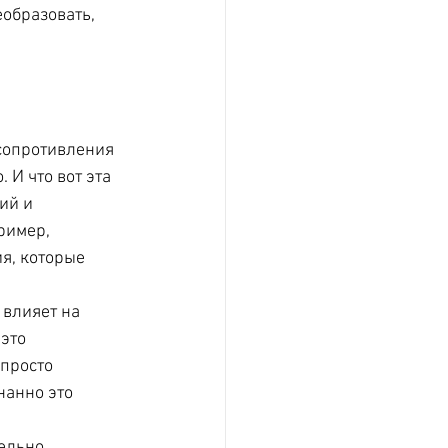
образовать, 
сопротивления 
 И что вот эта 
ий и 
ример, 
я, которые 
 влияет на 
это 
просто 
нанно это 
ельно, 