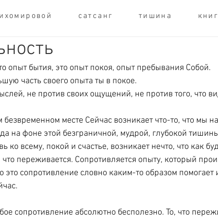
Тихомировой
сатсанг
тишина
кни
ьность
то опыт бытия, это опыт покоя, опыт пребывания Собой. 
шую часть своего опыта ты в покое. 
ыслей, не против своих ощущений, не против того, что ви
м безвременном месте Сейчас возникает что-то, что мы н
да на фоне этой безграничной, мудрой, глубокой тишины,
ь ко всему, покой и счастье, возникает нечто, что как буд
, что переживается. Сопротивляется опыту, который прои
то это сопротивление словно каким-то образом помогает и
час. 
бое сопротивление абсолютно бесполезно. То, что переж